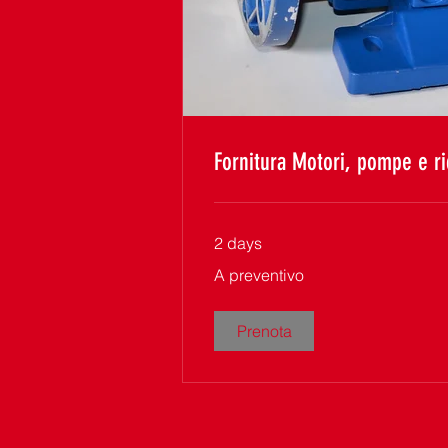
Fornitura Motori, pompe e r
2 days
A
A preventivo
preventivo
Prenota