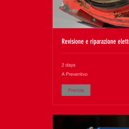
Revisione e riparazione ele
2 days
A
A Preventivo
Preventivo
Prenota